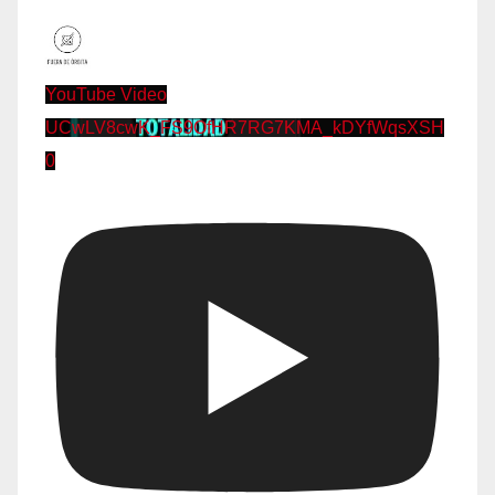
YouTube Video
UCwLV8cwK_FS9OfHR7RG7KMA_kDYfWqsXSH
0