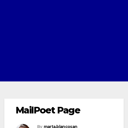
MailPoet Page
By
marta.blancosan