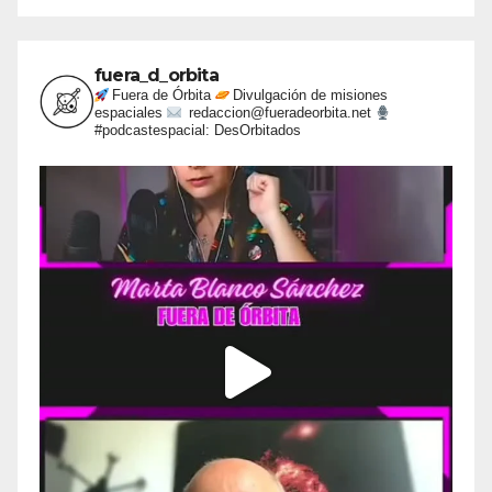
fuera_d_orbita
Fuera de Órbita
Divulgación de misiones
espaciales
redaccion@fueradeorbita.net
#podcastespacial: DesOrbitados