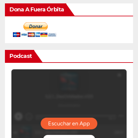
Dona A Fuera Órbita
Podcast