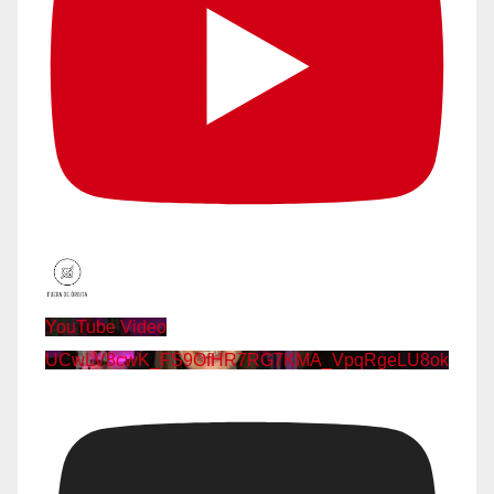
YouTube Video
UCwLV8cwK_FS9OfHR7RG7KMA_VpqRgeLU8ok