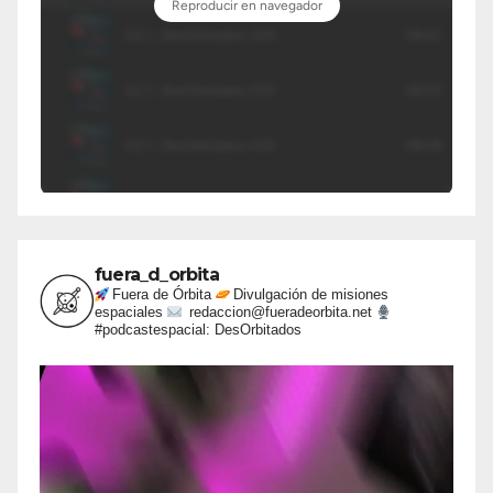
fuera_d_orbita
Fuera de Órbita
Divulgación de misiones
espaciales
redaccion@fueradeorbita.net
#podcastespacial: DesOrbitados