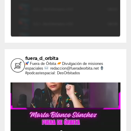
fuera_d_orbita
Fuera de Órbita
Divulgación de misiones
espaciales
redaccion@fueradeorbita.net
#podcastespacial: DesOrbitados