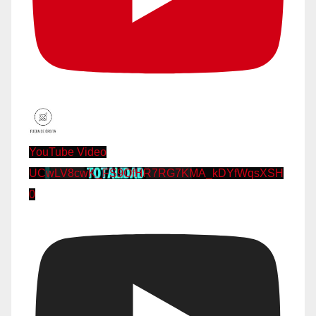
YouTube Video
UCwLV8cwK_FS9OfHR7RG7KMA_kDYfWqsXSH
0