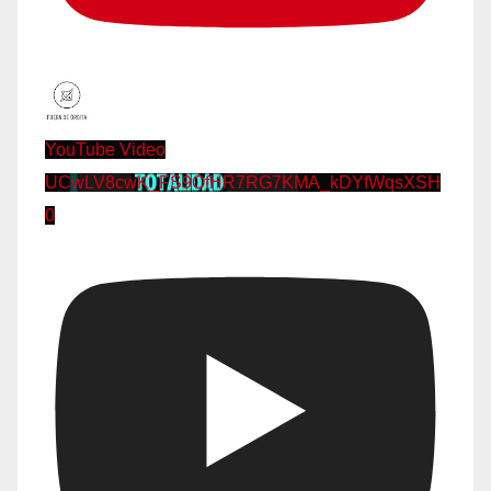
YouTube Video
UCwLV8cwK_FS9OfHR7RG7KMA_kDYfWqsXSH
0