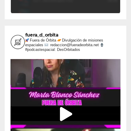
fuera_d_orbita
Fuera de Órbita
Divulgación de misiones
espaciales
redaccion@fueradeorbita.net
#podcastespacial: DesOrbitados