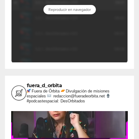
fuera_d_orbita
Fuera de Órbita
Divulgación de misiones
espaciales
redaccion@fueradeorbita.net
#podcastespacial: DesOrbitados