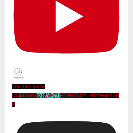
YouTube Video
UCwLV8cwK_FS9OfHR7RG7KMA_kDYfWqsXSH
0