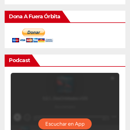
Dona A Fuera Órbita
Podcast