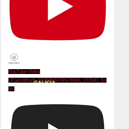
YouTube Video
UCwLV8cwK_FS9OfHR7RG7KMA_sT2bIO_Kn
N4