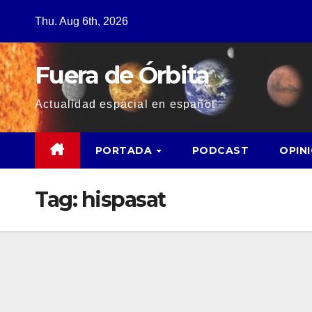
Thu. Aug 6th, 2026
Fuera de Órbita
Actualidad espacial en español
PORTADA
PODCAST
OPIN
Tag:
hispasat