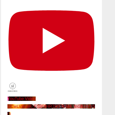
YouTube Video
UCwLV8cwK_FS9OfHR7RG7KMA_fnGfk1N1r5
Q