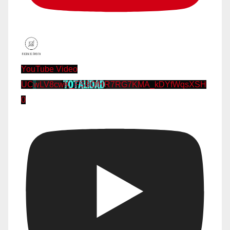
YouTube Video
UCwLV8cwK_FS9OfHR7RG7KMA_kDYfWqsXSH
0