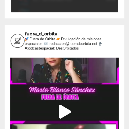
fuera_d_orbita
Fuera de Órbita
Divulgación de misiones
espaciales
redaccion@fueradeorbita.net
#podcastespacial: DesOrbitados