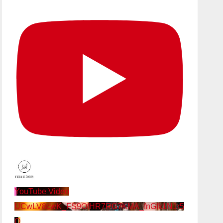
YouTube Video
UCwLV8cwK_FS9OfHR7RG7KMA_fnGfk1N1r5
Q