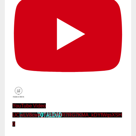
YouTube Video
UCwLV8cwK_FS9OfHR7RG7KMA_kDYfWqsXSH
0