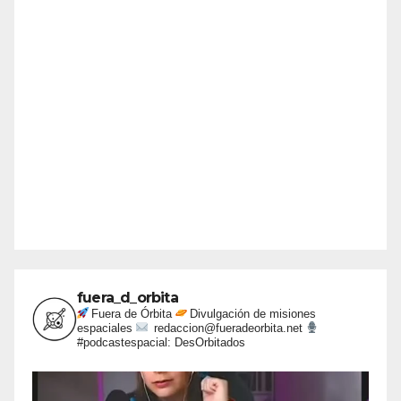
fuera_d_orbita
Fuera de Órbita
Divulgación de misiones
espaciales
redaccion@fueradeorbita.net
#podcastespacial: DesOrbitados