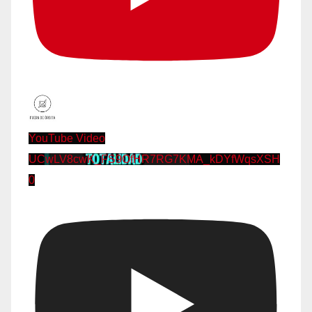
YouTube Video
UCwLV8cwK_FS9OfHR7RG7KMA_kDYfWqsXSH
0