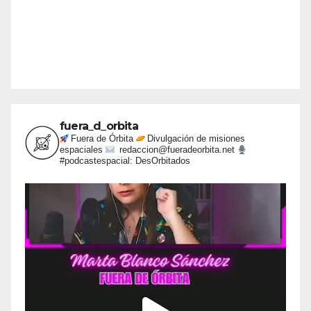
fuera_d_orbita
Fuera de Órbita
Divulgación de misiones
espaciales
redaccion@fueradeorbita.net
#podcastespacial: DesOrbitados