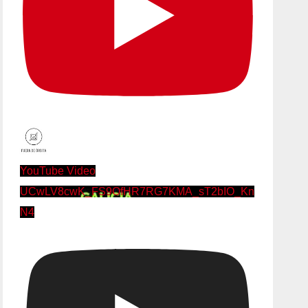
YouTube Video
UCwLV8cwK_FS9OfHR7RG7KMA_sT2bIO_Kn
N4