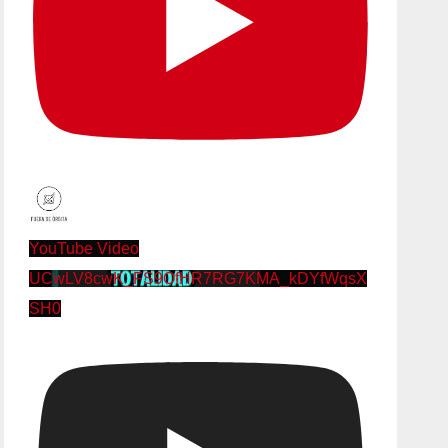
YouTube Video
UCwLV8cwK_FS9OfHR7RG7KMA_kDYfWqsX
SH0