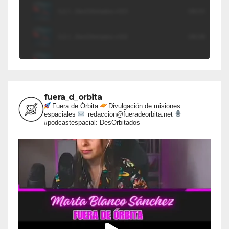
fuera_d_orbita
Fuera de Órbita
Divulgación de misiones
espaciales
redaccion@fueradeorbita.net
#podcastespacial: DesOrbitados