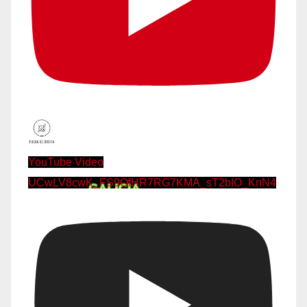
YouTube Video
UCwLV8cwK_FS9OfHR7RG7KMA_sT2bIO_KnN4