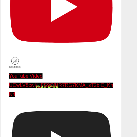
YouTube Video
UCwLV8cwK_FS9OfHR7RG7KMA_sT2bIO_Kn
N4