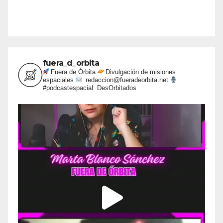
fuera_d_orbita
Fuera de Órbita
Divulgación de misiones
espaciales
redaccion@fueradeorbita.net
#podcastespacial: DesOrbitados