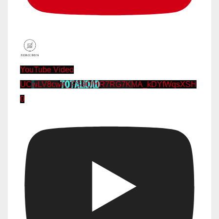
YouTube Video
UCwLV8cwK_FS9OfHR7RG7KMA_kDYfWqsXSH
0