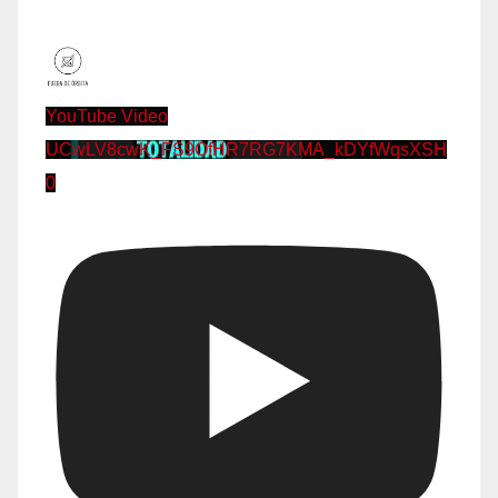
YouTube Video
UCwLV8cwK_FS9OfHR7RG7KMA_kDYfWqsXSH
0