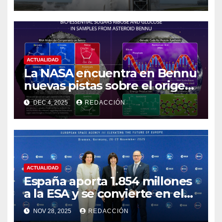
ACTUALIDAD
La NASA encuentra en Bennu
nuevas pistas sobre el origen
de la vida
DEC 4, 2025
REDACCIÓN
ACTUALIDAD
España aporta 1.854 millones
a la ESA y se convierte en el
cuarto país más
NOV 28, 2025
REDACCIÓN
contribuyente