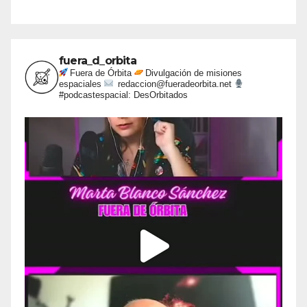
fuera_d_orbita
Fuera de Órbita
Divulgación de misiones
espaciales
redaccion@fueradeorbita.net
#podcastespacial: DesOrbitados