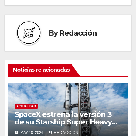
By
Redacción
Noticias relacionadas
ACTUALIDAD
SpaceX estrena la versión 3
de su Starship Super Heavy
esta semana
MAY 18, 2026
REDACCIÓN