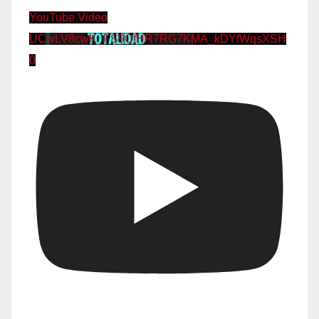
YouTube Video
UCwLV8cwK_FS9OfHR7RG7KMA_kDYfWqsXSH
0