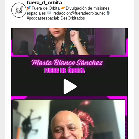
fuera_d_orbita
Fuera de Órbita
Divulgación de misiones
espaciales
redaccion@fueradeorbita.net
#podcastespacial: DesOrbitados