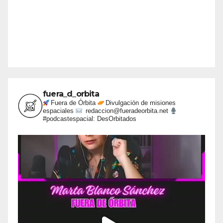
fuera_d_orbita
Fuera de Órbita
Divulgación de misiones
espaciales
redaccion@fueradeorbita.net
#podcastespacial: DesOrbitados