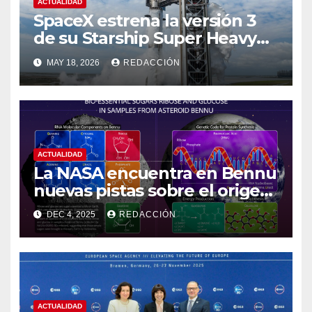
ACTUALIDAD
SpaceX estrena la versión 3
de su Starship Super Heavy
esta semana
MAY 18, 2026
REDACCIÓN
ACTUALIDAD
La NASA encuentra en Bennu
nuevas pistas sobre el origen
de la vida
DEC 4, 2025
REDACCIÓN
ACTUALIDAD