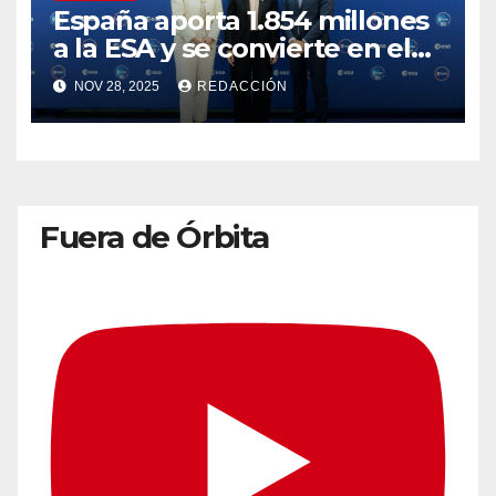
España aporta 1.854 millones
a la ESA y se convierte en el
cuarto país más
NOV 28, 2025
REDACCIÓN
contribuyente
Fuera de Órbita