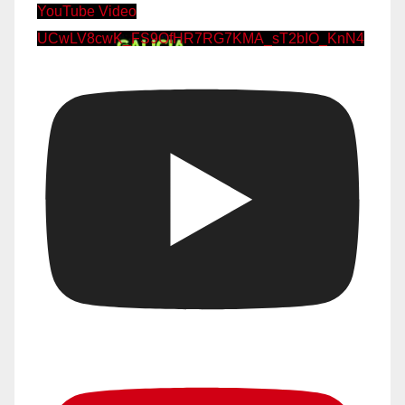
YouTube Video
UCwLV8cwK_FS9OfHR7RG7KMA_sT2bIO_KnN4