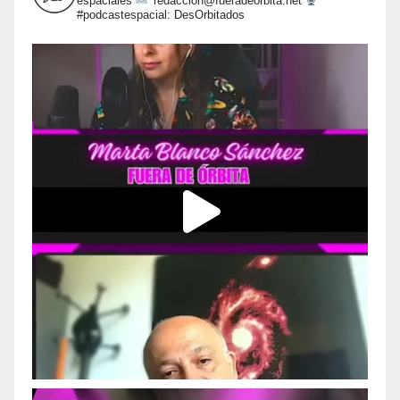
espaciales
redaccion@fueradeorbita.net
#podcastespacial: DesOrbitados