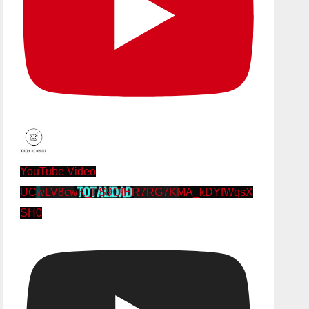
YouTube Video
UCwLV8cwK_FS9OfHR7RG7KMA_kDYfWqsX
SH0