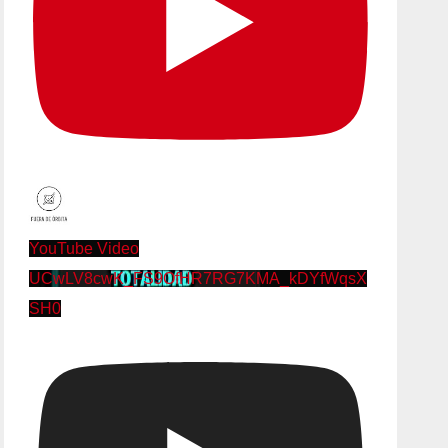
YouTube Video
UCwLV8cwK_FS9OfHR7RG7KMA_kDYfWqsX
SH0