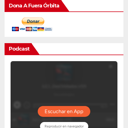
Dona A Fuera Órbita
Podcast