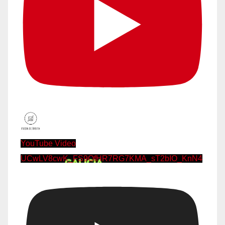
YouTube Video
UCwLV8cwK_FS9OfHR7RG7KMA_sT2bIO_KnN4