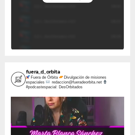
fuera_d_orbita
Fuera de Órbita
Divulgación de misiones
espaciales
redaccion@fueradeorbita.net
#podcastespacial: DesOrbitados