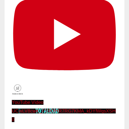
YouTube Video
UCwLV8cwK_FS9OfHR7RG7KMA_kDYfWqsXSH
0