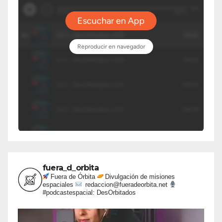
fuera_d_orbita
Fuera de Órbita
Divulgación de misiones
espaciales
redaccion@fueradeorbita.net
#podcastespacial: DesOrbitados