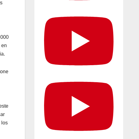
os
.000
a en
ia.
ione
este
lar
 los