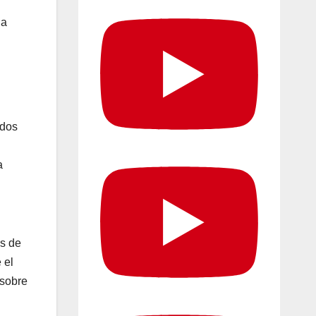
la
 dos
a
és de
 el
 sobre