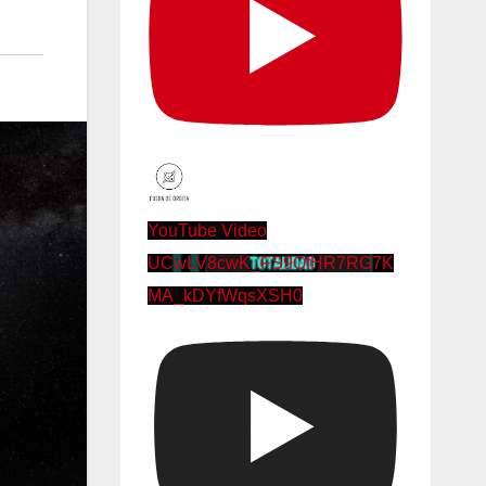
YouTube Video
UCwLV8cwK_FS9OfHR7RG7K
MA_kDYfWqsXSH0