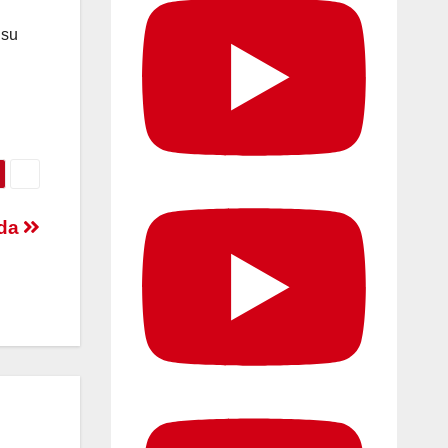
 su
ida