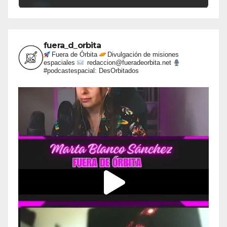
fuera_d_orbita
Fuera de Órbita
Divulgación de misiones
espaciales
redaccion@fueradeorbita.net
#podcastespacial: DesOrbitados