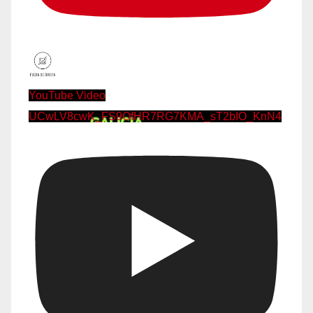
YouTube Video
UCwLV8cwK_FS9OfHR7RG7KMA_sT2bIO_KnN4