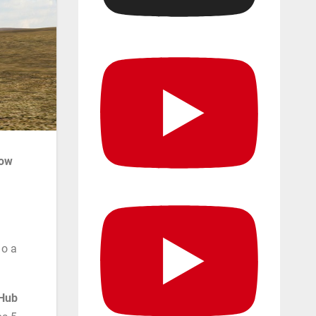
how
 o a
Hub