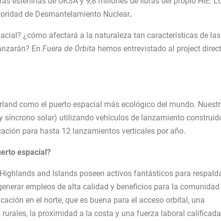
ibras esterlinas de UKSA y 9,8 millones de libras del propio HIE. L
 Autoridad de Desmantelamiento Nuclear
.
cial? ¿cómo afectará a la naturaleza tan características de las
 lanzarán? En
Fuera de Órbita
hemos entrevistado al project direc
rland como el puerto espacial más ecológico del mundo. Nuest
 y síncrono solar) utilizando vehículos de lanzamiento construid
cación para hasta 12 lanzamientos verticales por año.
uerto espacial?
ighlands and Islands poseen activos fantásticos para respalda
 generar empleos de alta calidad y beneficios para la comunidad
cación en el norte, que es buena para el acceso orbital, una
urales, la proximidad a la costa y una fuerza laboral calificada