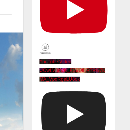
YouTube Video
UCwLV8cwK_FS9OfHR7RG7K
MA_VpqRgeLU8ok