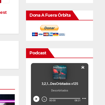
nest
Dona A Fuera Órbita
Podcast