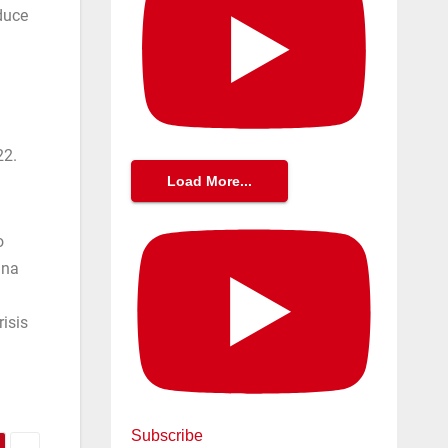
duce
22.
Load More...
o
una
isis
Subscribe