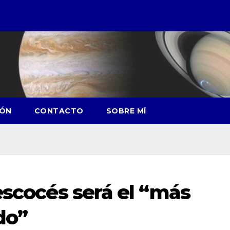
IÓN
CONTACTO
SOBRE MÍ
escocés será el “más
do”