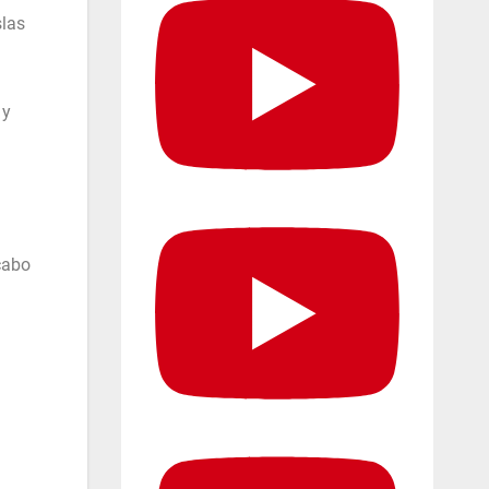
slas
 y
cabo