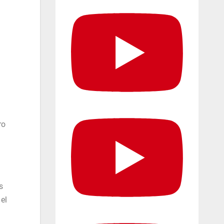
ro
s
el