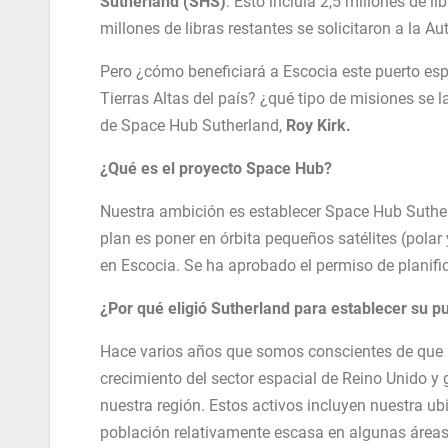
Sutherland (SHS)
. Esto incluía 2,5 millones de l
millones de libras restantes se solicitaron a la
Pero ¿cómo beneficiará a Escocia este puerto espa
Tierras Altas del país? ¿qué tipo de misiones se
de Space Hub Sutherland,
Roy Kirk.
¿Qué es el proyecto Space Hub?
Nuestra ambición es establecer Space Hub Suthe
plan es poner en órbita pequeños satélites (polar
en Escocia. Se ha aprobado el permiso de planifi
¿Por qué eligió Sutherland para establecer su p
Hace varios años que somos conscientes de que H
crecimiento del sector espacial de Reino Unido y
nuestra región. Estos activos incluyen nuestra ubi
población relativamente escasa en algunas áreas r