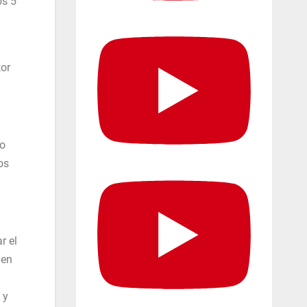
os 5
tor
ro
os
r el
 en
 y