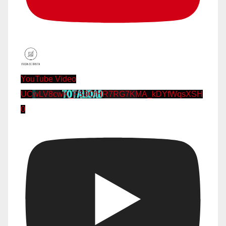
YouTube Video
UCwLV8cwK_FS9OfHR7RG7KMA_kDYfWqsXSH
0