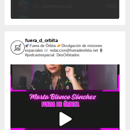
fuera_d_orbita
Fuera de Órbita
Divulgación de misiones
espaciales
redaccion@fueradeorbita.net
#podcastespacial: DesOrbitados