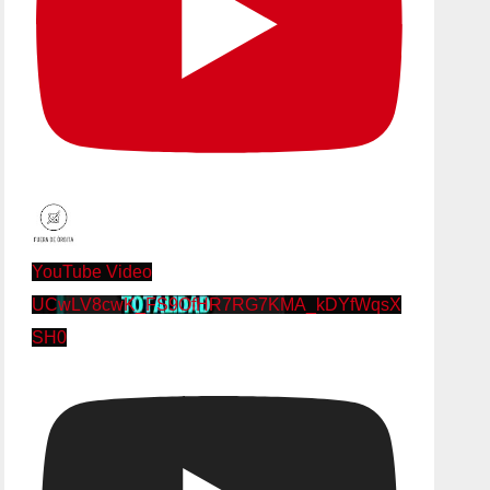
YouTube Video
UCwLV8cwK_FS9OfHR7RG7KMA_kDYfWqsX
SH0