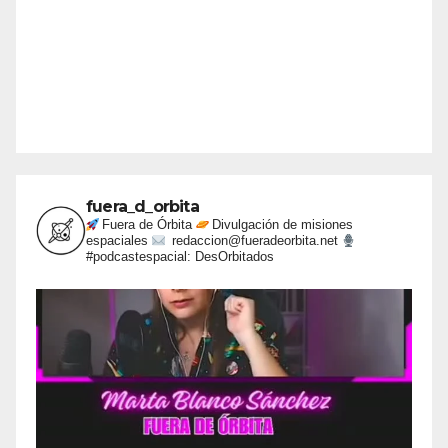
fuera_d_orbita
Fuera de Órbita
Divulgación de misiones
espaciales
redaccion@fueradeorbita.net
#podcastespacial: DesOrbitados