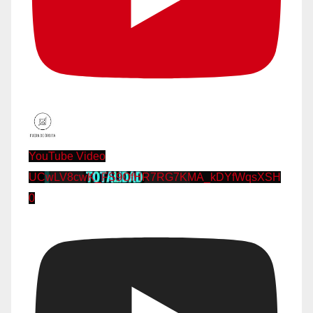
YouTube Video
UCwLV8cwK_FS9OfHR7RG7KMA_kDYfWqsXSH
0