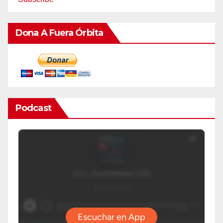
Dona A Fuera Órbita
Podcast