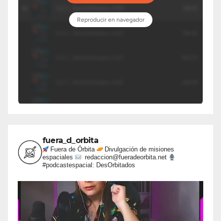
fuera_d_orbita
Fuera de Órbita
Divulgación de misiones
espaciales
redaccion@fueradeorbita.net
#podcastespacial: DesOrbitados