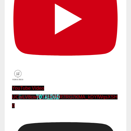
YouTube Video
UCwLV8cwK_FS9OfHR7RG7KMA_kDYfWqsXSH
0