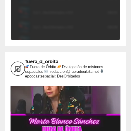
fuera_d_orbita
Fuera de Órbita
Divulgación de misiones
espaciales
redaccion@fueradeorbita.net
#podcastespacial: DesOrbitados