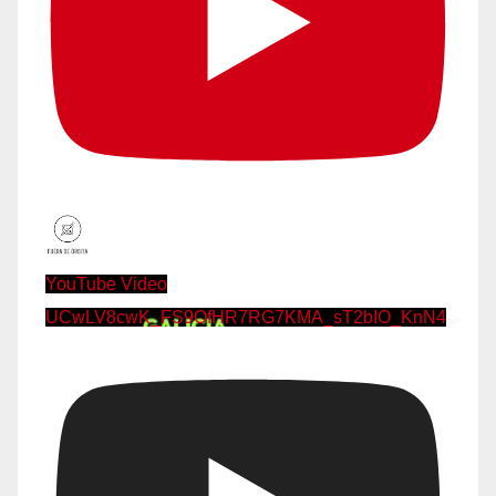
YouTube Video
UCwLV8cwK_FS9OfHR7RG7KMA_sT2bIO_KnN4