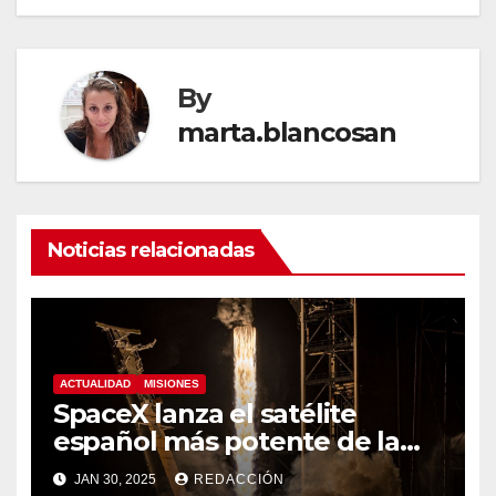
By
marta.blancosan
Noticias relacionadas
ACTUALIDAD
MISIONES
SpaceX lanza el satélite
español más potente de la
historia
JAN 30, 2025
REDACCIÓN