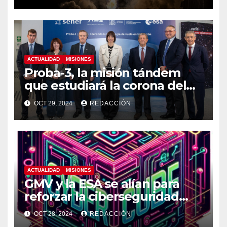
ACTUALIDAD
MISIONES
Proba-3, la misión tándem
que estudiará la corona del
Sol, lista para su lanzamiento
OCT 29, 2024
REDACCIÓN
ACTUALIDAD
MISIONES
GMV y la ESA se alían para
reforzar la ciberseguridad
espacial
OCT 28, 2024
REDACCIÓN