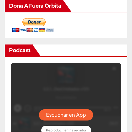
Dona A Fuera Órbita
Podcast