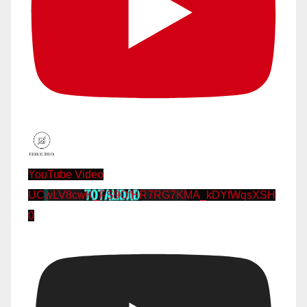
YouTube Video
UCwLV8cwK_FS9OfHR7RG7KMA_kDYfWqsXSH
0