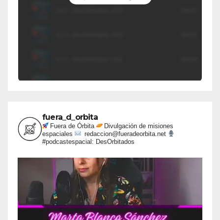
fuera_d_orbita
Fuera de Órbita
Divulgación de misiones
espaciales
redaccion@fueradeorbita.net
#podcastespacial: DesOrbitados