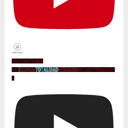
YouTube Video
UCwLV8cwK_FS9OfHR7RG7KMA_kDYfWqsXSH
0