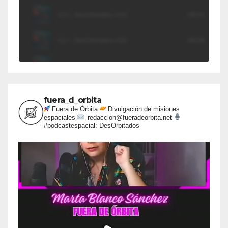
fuera_d_orbita
Fuera de Órbita
Divulgación de misiones
espaciales
redaccion@fueradeorbita.net
#podcastespacial: DesOrbitados