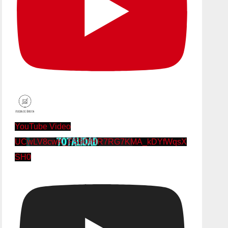
YouTube Video
UCwLV8cwK_FS9OfHR7RG7KMA_kDYfWqsX
SH0