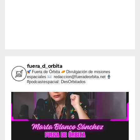
fuera_d_orbita
Fuera de Órbita
Divulgación de misiones
espaciales
redaccion@fueradeorbita.net
#podcastespacial: DesOrbitados