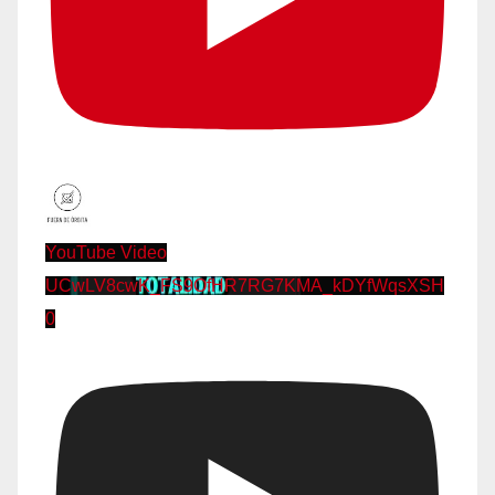
YouTube Video
UCwLV8cwK_FS9OfHR7RG7KMA_kDYfWqsXSH
0