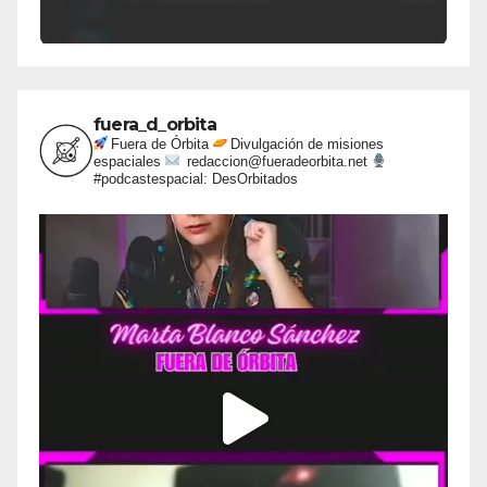
fuera_d_orbita
Fuera de Órbita
Divulgación de misiones
espaciales
redaccion@fueradeorbita.net
#podcastespacial: DesOrbitados