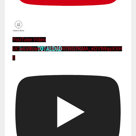
YouTube Video
UCwLV8cwK_FS9OfHR7RG7KMA_kDYfWqsXSH
0