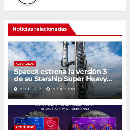
Noticias relacionadas
ACTUALIDAD
SpaceX estrena la versión 3
de su Starship Super Heavy
esta semana
MAY 18, 2026
REDACCIÓN
ACTUALIDAD