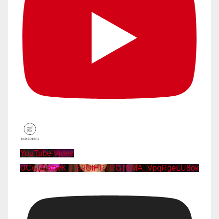
YouTube Video
UCwLV8cwK_FS9OfHR7RG7KMA_VpqRgeLU8ok