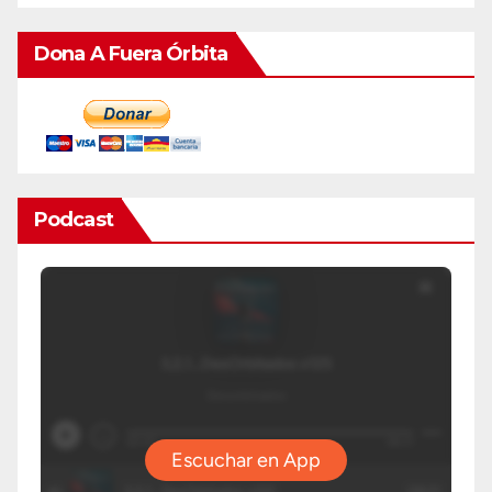
Dona A Fuera Órbita
Podcast