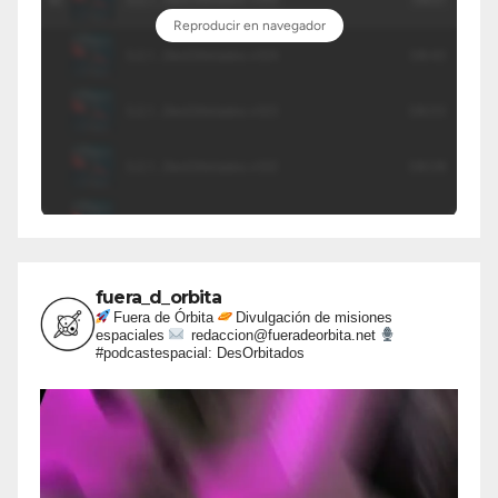
fuera_d_orbita
Fuera de Órbita
Divulgación de misiones
espaciales
redaccion@fueradeorbita.net
#podcastespacial: DesOrbitados