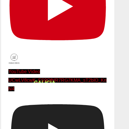
YouTube Video
UCwLV8cwK_FS9OfHR7RG7KMA_sT2bIO_Kn
N4