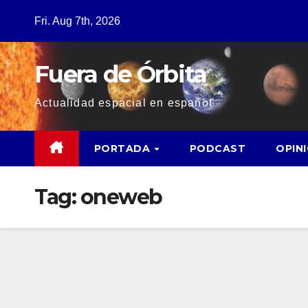
Fri. Aug 7th, 2026
Fuera de Órbita
Actualidad espacial en español
PORTADA
PODCAST
OPIN
Tag:
oneweb