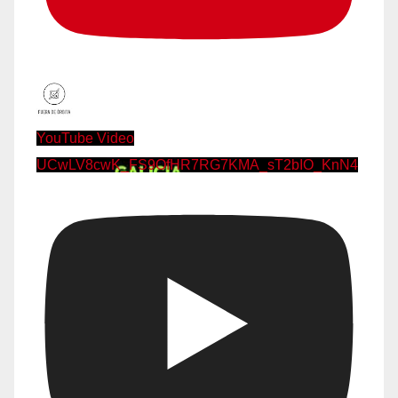
YouTube Video
UCwLV8cwK_FS9OfHR7RG7KMA_sT2bIO_KnN4