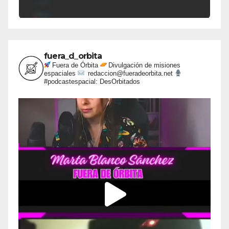
fuera_d_orbita
Fuera de Órbita
Divulgación de misiones
espaciales
redaccion@fueradeorbita.net
#podcastespacial: DesOrbitados