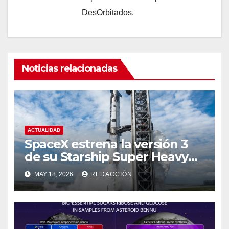
DesOrbitados.
Noticias relacionadas
ACTUALIDAD
SpaceX estrena la versión 3
de su Starship Super Heavy
esta semana
MAY 18, 2026
REDACCIÓN