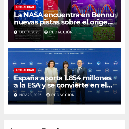
ACTUALIDAD
La NASA encuentra en Bennu
nuevas pistas sobre el origen
de la vida
DEC 4, 2025
REDACCIÓN
ACTUALIDAD
España aporta 1.854 millones
a la ESA y se convierte en el
cuarto país más
NOV 28, 2025
REDACCIÓN
contribuyente