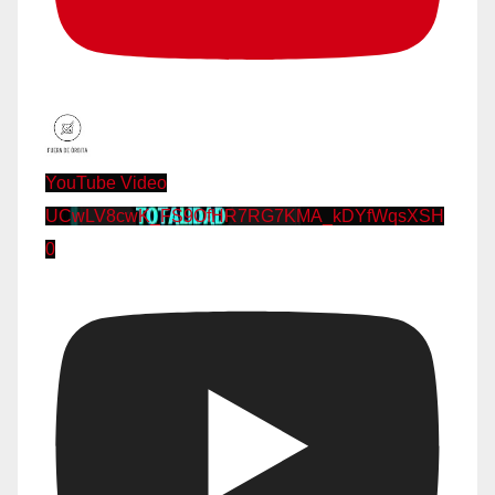
YouTube Video
UCwLV8cwK_FS9OfHR7RG7KMA_kDYfWqsXSH
0