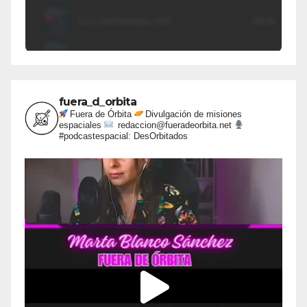
fuera_d_orbita
Fuera de Órbita
Divulgación de misiones
espaciales
redaccion@fueradeorbita.net
#podcastespacial: DesOrbitados