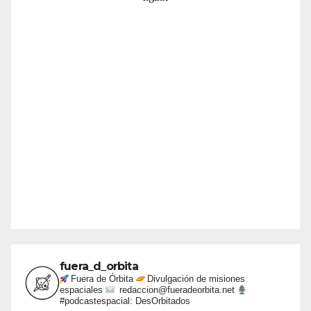
fuera_d_orbita
Fuera de Órbita
Divulgación de misiones
espaciales
redaccion@fueradeorbita.net
#podcastespacial: DesOrbitados