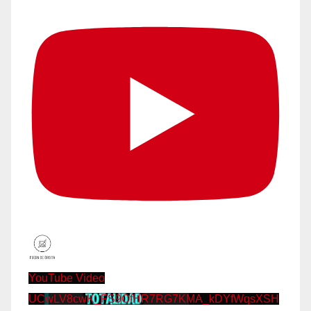
YouTube Video
UCwLV8cwK_FS9OfHR7RG7KMA_kDYfWqsXSH