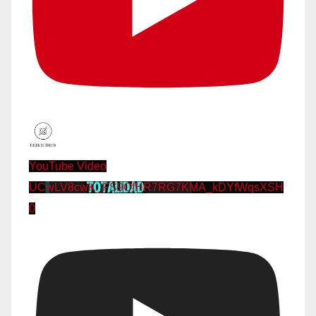
YouTube Video
UCwLV8cwK_FS9OfHR7RG7KMA_kDYfWqsXSH
0