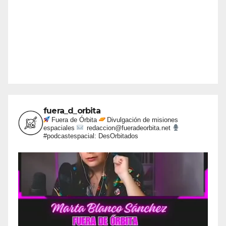
fuera_d_orbita
Fuera de Órbita
Divulgación de misiones
espaciales
redaccion@fueradeorbita.net
#podcastespacial: DesOrbitados