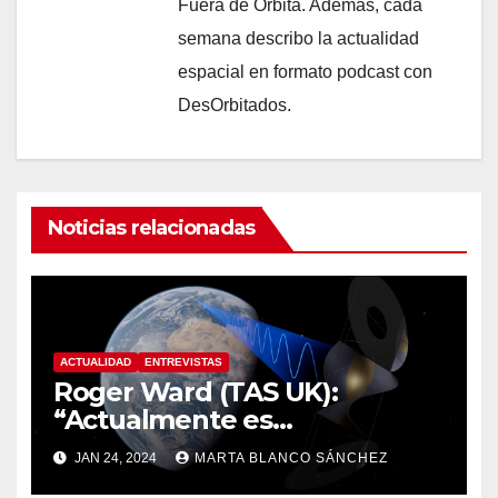
Fuera de Órbita. Además, cada
semana describo la actualidad
espacial en formato podcast con
DesOrbitados.
Noticias relacionadas
ACTUALIDAD
ENTREVISTAS
Roger Ward (TAS UK):
“Actualmente es
técnicamente viable
JAN 24, 2024
MARTA BLANCO SÁNCHEZ
transportar recursos del