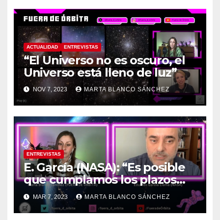
espacio a la Tierra”
ACTUALIDAD
ENTREVISTAS
“El Universo no es oscuro, el
Universo está lleno de luz”
NOV 7, 2023
MARTA BLANCO SÁNCHEZ
ENTREVISTAS
E. García (NASA): “Es posible
que cumplamos los plazos
para Artemis II”
MAR 7, 2023
MARTA BLANCO SÁNCHEZ