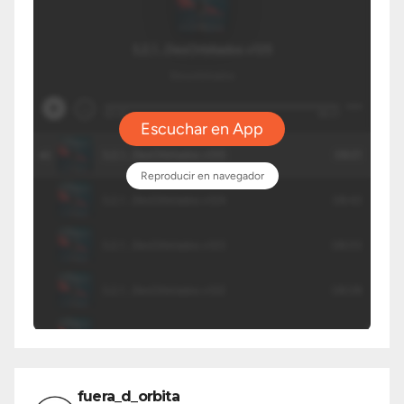
fuera_d_orbita