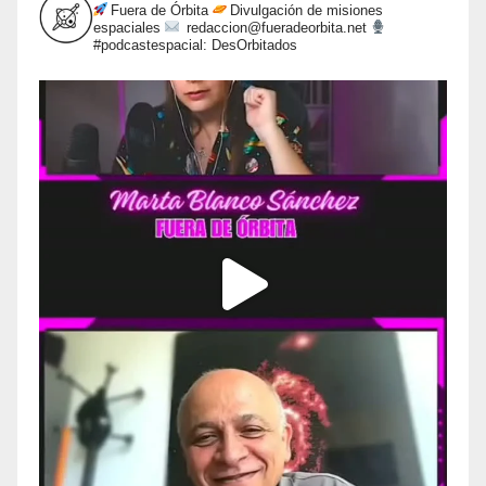
Fuera de Órbita
Divulgación de misiones
espaciales
redaccion@fueradeorbita.net
#podcastespacial: DesOrbitados