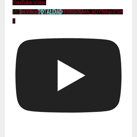
YouTube Video
UCwLV8cwK_FS9OfHR7RG7KMA_kDYfWqsXSH
0