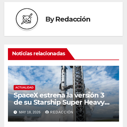
By
Redacción
Noticias relacionadas
ACTUALIDAD
SpaceX estrena la versión 3
de su Starship Super Heavy
esta semana
MAY 18, 2026
REDACCIÓN