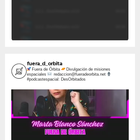
fuera_d_orbita
Fuera de Órbita
Divulgación de misiones
espaciales
redaccion@fueradeorbita.net
#podcastespacial: DesOrbitados