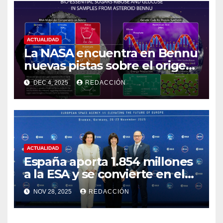
ACTUALIDAD
La NASA encuentra en Bennu
nuevas pistas sobre el origen
de la vida
DEC 4, 2025
REDACCIÓN
ACTUALIDAD
España aporta 1.854 millones
a la ESA y se convierte en el
cuarto país más
NOV 28, 2025
REDACCIÓN
contribuyente