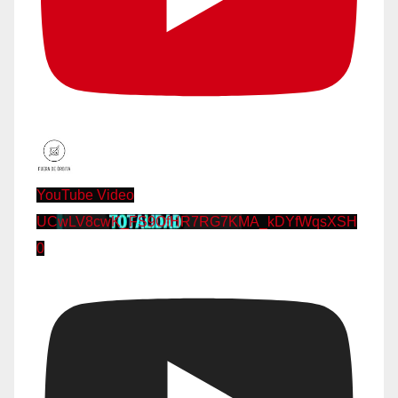
YouTube Video
UCwLV8cwK_FS9OfHR7RG7KMA_kDYfWqsXSH
0