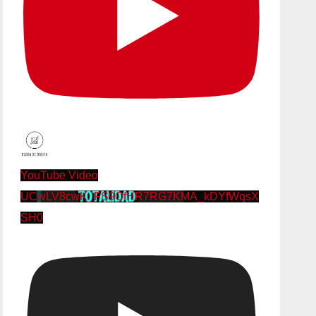
YouTube Video
UCwLV8cwK_FS9OfHR7RG7KMA_kDYfWqsX
SH0