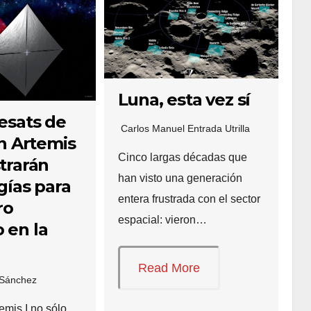
Luna, esta vez sí
esats de
Carlos Manuel Entrada Utrilla
ón Artemis
Cinco largas décadas que
trarán
han visto una generación
gías para
entera frustrada con el sector
ro
espacial: vieron…
 en la
Read More
 Sánchez
emis I no sólo