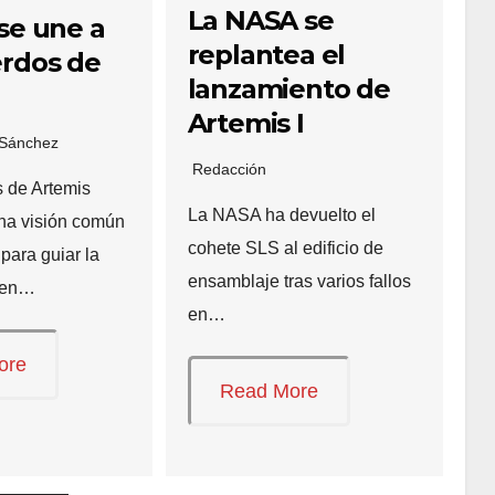
La NASA se
 se une a
replantea el
erdos de
lanzamiento de
Artemis I
 Sánchez
Redacción
 de Artemis
La NASA ha devuelto el
na visión común
cohete SLS al edificio de
 para guiar la
ensamblaje tras varios fallos
 en…
en…
ore
Read More