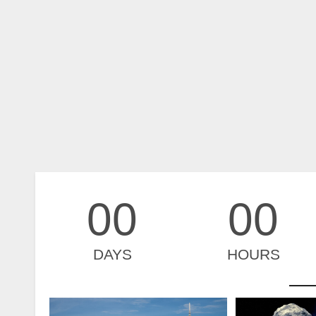
00
00
DAYS
HOURS