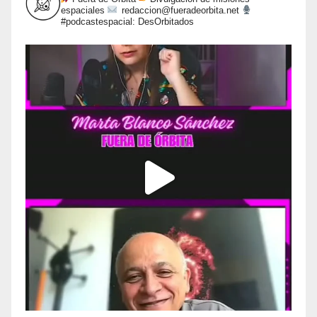
espaciales
redaccion@fueradeorbita.net
#podcastespacial: DesOrbitados