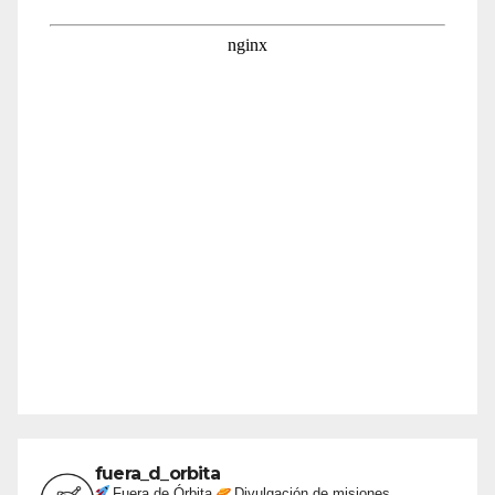
fuera_d_orbita
Fuera de Órbita
Divulgación de misiones