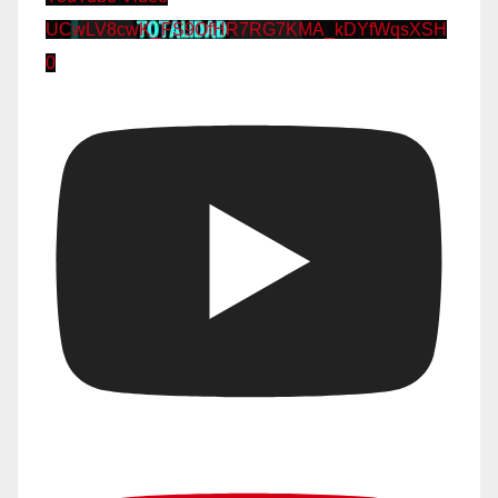
UCwLV8cwK_FS9OfHR7RG7KMA_kDYfWqsXSH
0